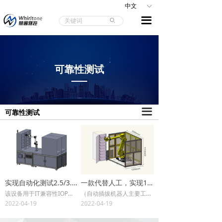
中文
ꀅ
끀
ꄙ
可靠性测试
▬▬▬▬
끀
可靠性测试
实现自动化测试2.5/3.5寸硬盘兼容性插拔测试
一款代替人工，实现10KV高压插拔模块实验或测试
该设备用于IT兼容性IOP实验室进行兼容性对接。包含： Sas固定式硬盘插拔机械臂，支持SAS，Sata，Nvme等硬盘（2.5寸和3.5寸）插拔并支持换插。
（自动插拔机器人主要工作是自动插拔处理器产品的设备，控制其在检测柜体拉出和推入次数、速度等参数验证。因为高压特别危险，人员作业会有安全隐患，此设备避免了安全隐患，末端工具可实现10KV高压持续电弧放电，安全可靠。
2022-04-19
2022-04-19