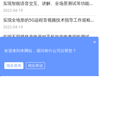
实现智能语音交互、讲解、全场景测试等功能的自导航小车
2022-04-19
实现全地形的5G远程音视频技术指导工作巡检等工作
2022-04-19
实现不同规格充电器对手机的充电兼容性测试
×
2022-04-19
欢迎来到本网站，请问有什么可以帮您？
现在咨询
稍后再说
끀
公司：
北京沃华慧通测控技术有限公司
电话：
400-818-6918
网址：
www.whirltone.com
邮箱：
info.whirltone@wohuakeji.com
地址：
北京市海淀区上地东路1号盈创动力大厦E座
802