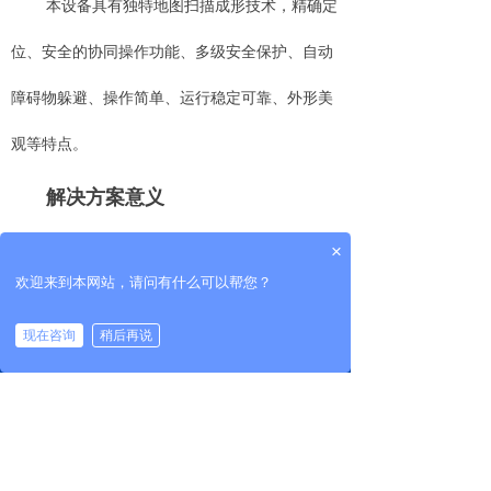
本设备具有独特地图扫描成形技术，精确定
位、安全的协同操作功能、多级安全保护、自动
障碍物躲避、操作简单、运行稳定可靠、外形美
观等特点。
解决方案意义
×
1、机器人巡检；
欢迎来到本网站，请问有什么可以帮您？
2、5G远程视屏通话；
现在咨询
稍后再说
끀
公司：
北京沃华慧通测控技术有限公司
电话：
400-818-6918