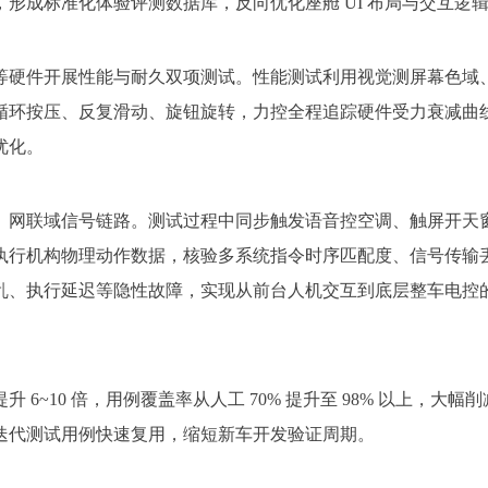
形成标准化体验评测数据库，反向优化座舱 UI 布局与交互逻
等硬件开展性能与耐久双项测试。性能测试利用视觉测屏幕色域
循环按压、反复滑动、旋钮旋转，力控全程追踪硬件受力衰减曲
优化。
、网联域信号链路。测试过程中同步触发语音控空调、触屏开天
控记录执行机构物理动作数据，核验多系统指令时序匹配度、信号传
乱、执行延迟等隐性故障，实现从前台人机交互到底层整车电控
6~10 倍，用例覆盖率从人工 70% 提升至 98% 以上，
迭代测试用例快速复用，缩短新车开发验证周期。