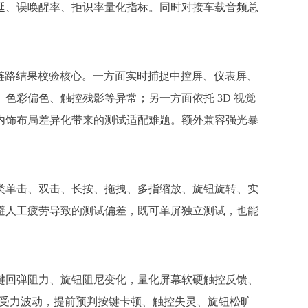
延、误唤醒率、拒识率量化指标。同时对接车载音频总
全链路结果校验核心。一方面实时捕捉中控屏、仪表屏、
彩偏色、触控残影等异常；另一方面依托 3D 视觉
内饰布局差异化带来的测试适配难题。额外兼容强光暴
类单击、双击、长按、拖拽、多指缩放、旋钮旋转、实
，规避人工疲劳导致的测试偏差，既可单屏独立测试，也能
键回弹阻力、旋钮阻尼变化，量化屏幕软硬触控反馈、
件受力波动，提前预判按键卡顿、触控失灵、旋钮松旷