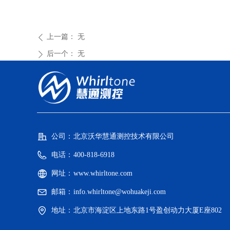
上一篇：
无
ꄴ
后一个：
无
ꄲ
公司：
北京沃华慧通测控技术有限公司
电话：
400-818-6918
网址：
www.whirltone.com
邮箱：
info.whirltone@wohuakeji.com
地址：
北京市海淀区上地东路1号盈创动力大厦E座802