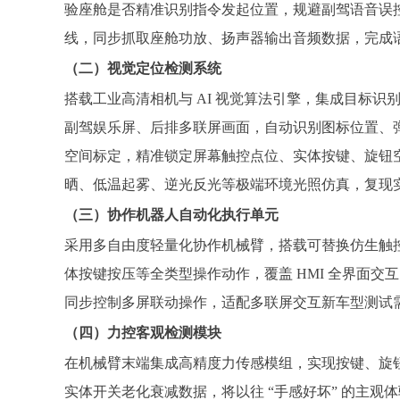
验座舱是否精准识别指令发起位置，规避副驾语音误
线，同步抓取座舱功放、扬声器输出音频数据，完成
（二）视觉定位检测系统
搭载工业高清相机与 AI 视觉算法引擎，集成目标
副驾娱乐屏、后排多联屏画面，自动识别图标位置、弹
空间标定，精准锁定屏幕触控点位、实体按键、旋钮
晒、低温起雾、逆光反光等极端环境光照仿真，复现
（三）协作机器人自动化执行单元
采用多自由度轻量化协作机械臂，搭载可替换仿生触
体按键按压等全类型操作动作，覆盖 HMI 全界面交
同步控制多屏联动操作，适配多联屏交互新车型测试
（四）力控客观检测模块
在机械臂末端集成高精度力传感模组，实现按键、旋
实体开关老化衰减数据，将以往 “手感好坏” 的主