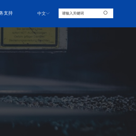
务支持
ꄙ
中文
ꀅ