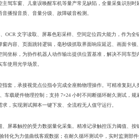
控主驾车窗、儿童误唤醒车机等量产常见缺陷，全量采集识别时
语音播报音质、音量分级、故障破音检测。
识别、OCR 文字读取、屏幕色彩采样、空间定位四大能力，作为
窗内容、页面跳转逻辑，毫秒级抓取界面响应延迟、画面卡顿、色
空间坐标，为协作机器人动作输出提供位置基准，解决不同车型
实车使用光学场景。
控指套，承接视觉点位指令完成全座舱物理操作。可精准复刻人
互、车载硬件物理控制；支持 7×24 小时不间断循环耐久测试
需求，实现测试脚本一键下发、全流程无人值守运行。
钮、屏幕触控的受力数据量化采集。精准记录触控压力阈值、按
观体验转化为力值曲线客观数据；在耐久循环测试中，实时监测部