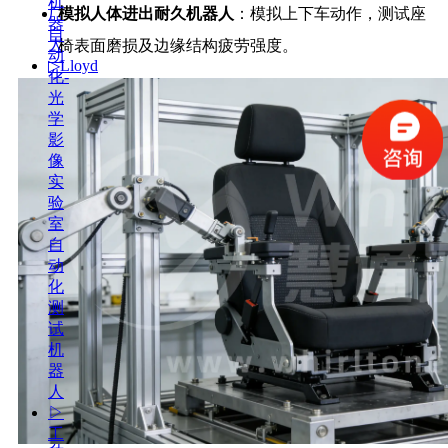
机
模拟人体进出耐久机器人
：模拟上下车动作，测试座
厂
器
自
人
椅表面磨损及边缘结构疲劳强度。
动
▷Lloyd
化-
系
光
列
学
资
影
讯
像
中
实
心
验
服
室
务
自
支
动
持
化
▷
测
技
试
术
机
支
器
持
人
▷
▷
服
工
务