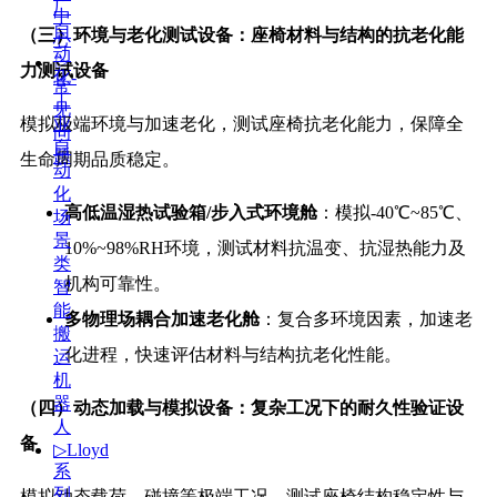
厂
中
自
（三）环境与老化测试设备：座椅材料与结构的抗老化能
心
动
▷
力测试设备
化-
常
工
见
模拟极端环境与加速老化，测试座椅抗老化能力，保障全
业
问
自
题
生命周期品质稳定。
动
化
高低温湿热试验箱/步入式环境舱
：模拟-40℃~85℃、
场
景
10%~98%RH环境，测试材料抗温变、抗湿热能力及
类
机构可靠性。
智
能
多物理场耦合加速老化舱
：复合多环境因素，加速老
搬
化进程，快速评估材料与结构抗老化性能。
运
机
器
（四）动态加载与模拟设备：复杂工况下的耐久性验证设
人
备
▷Lloyd
系
列
模拟动态载荷、碰撞等极端工况，测试座椅结构稳定性与