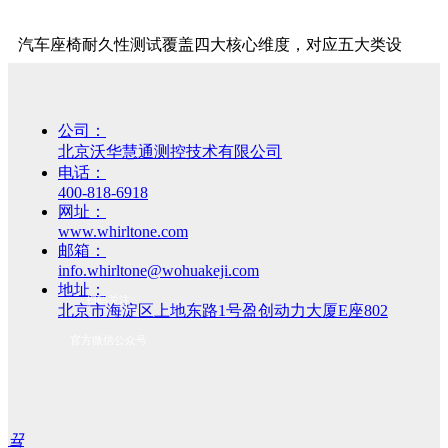
慧
通
汽车座椅耐久性测试覆盖四大核心维度，对应五大类设
产
品
备，形成完整测试体系，确保结果精准合规。
与
解
（一）综合耐久测试台架：座椅整体耐久性的核心检测设
决
公司：
方
北京沃华慧通测控技术有限公司
备
案
电话：
400-818-6918
▷3C
针对座椅总成及核心结构，模拟真实使用场景开展循环疲
网址：
测
www.whirltone.com
试
劳测试，是测试核心主力。
邮箱：
▷
info.whirltone@wohuakeji.com
智
多通道伺服液压/电动耐久试验机
：对坐垫、靠背等施
地址：
能
扫码关注
北京市海淀区上地东路1号盈创动力大厦E座802
加循环载荷，模拟百万次驾乘疲劳，检测结构隐患，
汽
车
官方微信公众号
记录数据评估疲劳寿命，适配多种座椅。
测
座椅总成综合耐久试验台
：集成多部件同步测试，支
试
▷
持多工位并行，模拟坐姿及调节动作，考核总成整体
机
끀
器
及部件协同可靠性。