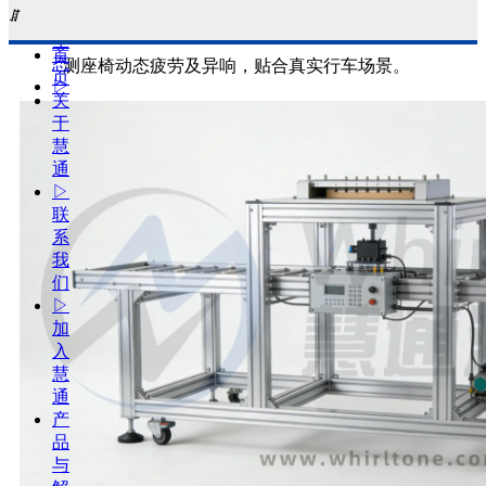
ꁲ
人
颠簸蠕动耐久试验台
：模拟路面颠簸与车身蠕动，检
生
首
态
测座椅动态疲劳及异响，贴合真实行车场景。
页
▷
关
工
于
厂
慧
自
通
动
▷
化-
联
光
系
学
我
影
们
像
▷
实
加
验
入
室
慧
自
通
动
产
化
品
测
与
试