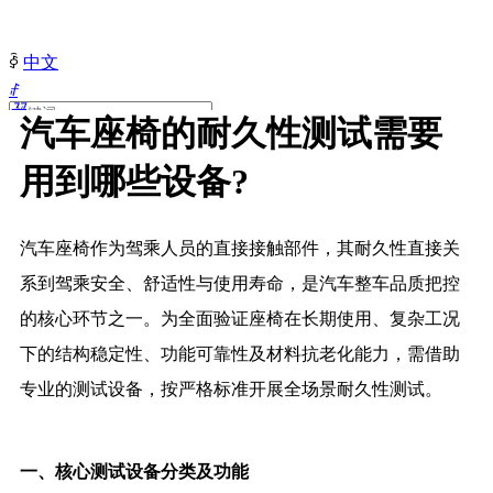
ꀅ
中文
ꄙ
끀
汽车座椅的耐久性测试需要
ꁲ
用到哪些设备?
首
页
关
于
汽车座椅作为驾乘人员的直接接触部件，其耐久性直接关
慧
系到驾乘安全、舒适性与使用寿命，是汽车整车品质把控
通
▷
的核心环节之一。为全面验证座椅在长期使用、复杂工况
联
下的结构稳定性、功能可靠性及材料抗老化能力，需借助
系
我
专业的测试设备，按严格标准开展全场景耐久性测试。
们
▷
加
一、核心测试设备分类及功能
入