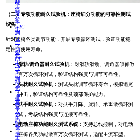
解
机
决
器
方
（二）专项功能耐久试验机：座椅细分功能的可靠性测试
人
案
▷
设备
▷3C
工
测
厂
针对座椅各类调节功能，开展专项循环测试，验证功能稳
试
自
▷
动
定性与使用寿命。
智
化-
能
工
滑轨/调角器耐久试验机
：对滑轨滑动、调角器倾仰做
汽
业
车
百万次循环测试，验证结构强度与调节可靠性。
自
测
动
头枕耐久试验机
：测试头枕调节循环寿命，模拟追尾
试
化
▷
冲击，验证结构可靠性及颈部保护能力。
场
机
景
扶手耐久试验机
：对扶手升降、旋转、承重做循环测
器
类
人
试，考核结构强度与连接可靠性。
智
生
能
电动座椅功能耐久测试系统
：支持总线控制，对电动
态
搬
▷
运
座椅各类功能做百万次循环测试，适配主流车型。
工