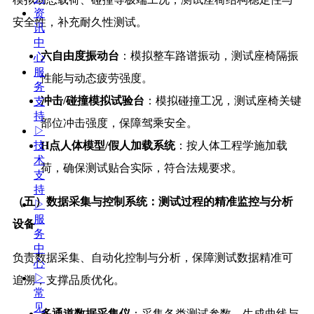
资
安全性，补充耐久性测试。
讯
中
六自由度振动台
：模拟整车路谱振动，测试座椅隔振
心
服
性能与动态疲劳强度。
务
冲击/碰撞模拟试验台
：模拟碰撞工况，测试座椅关键
支
持
部位冲击强度，保障驾乘安全。
▷
H点人体模型/假人加载系统
：按人体工程学施加载
技
术
荷，确保测试贴合实际，符合法规要求。
支
持
（五）数据采集与控制系统：测试过程的精准监控与分析
▷
服
设备
务
中
负责数据采集、自动化控制与分析，保障测试数据精准可
心
▷
追溯，支撑品质优化。
常
见
多通道数据采集仪
：采集各类测试参数，生成曲线与