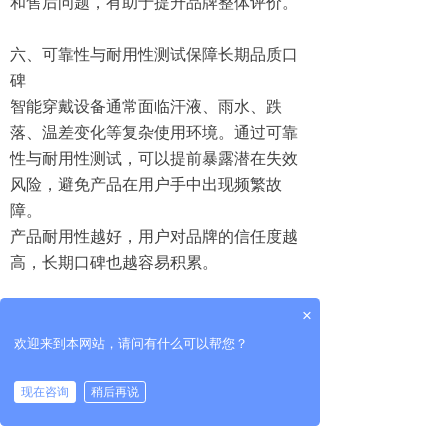
和售后问题，有助于提升品牌整体评价。
六、可靠性与耐用性测试保障长期品质口
碑
智能穿戴设备通常面临汗液、雨水、跌
落、温差变化等复杂使用环境。通过可靠
性与耐用性测试，可以提前暴露潜在失效
风险，避免产品在用户手中出现频繁故
障。
产品耐用性越好，用户对品牌的信任度越
高，长期口碑也越容易积累。
七、用户体验测试帮助企业洞察真实需求
×
除技术层面的测试外，引入用户体验测
欢迎来到本网站，请问有什么可以帮您？
试，可以从真实用户视角发现设计盲点和
使用障碍。这种测试有助于优化产品细
现在咨询
稍后再说
节，让产品更贴近用户习惯。
当用户感受到产品“懂自己”，品牌认同感和