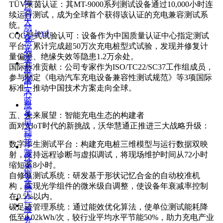
机
TÜV莱茵认证：其MT-9000系列测试设备通过10,000小时连
厂
器
续运行测试，成为全球首个获得该认证的充电兼容测试系
自
人
统。
动
▷Lloyd
CQC型式试验认可：设备作为中国质量认证中心指定测试
化-
系
平台，累计完成超50万次充电桩型式试验，发现并修复计
光
列
量偏差、绝缘失效等隐患1.2万余处。
学
资
国际标准贡献：公司专家作为ISO/TC22/SC37工作组成员，
影
讯
参与制定《电动汽车充电设备兼容性测试规范》等3项国际
像
中
标准，推动中国技术方案走向全球。
实
心
验
服
室
五、未来展望：智能充电生态的构建者
务
自
面对AIoT时代的新挑战，沃华慧通正推进三大战略升级：
支
动
持
化
数字孪生测试平台：构建充电桩三维模型与运行数据双映
▷
测
射，支持远程诊断与虚拟调试，将现场维护时间从72小时
技
试
缩短至8小时。
术
机
自修复测试系统：研发基于形状记忆合金的自动校准机
支
器
构，实现光学组件的微米级自调整，使设备年衰减率控制
持
人
在0.5%以内。
▷
▷
碳足迹管理系统：通过能效优化算法，使单位测试能耗降
服
工
低至0.02kWh/次，较行业平均水平节能50%，助力充电产业
务