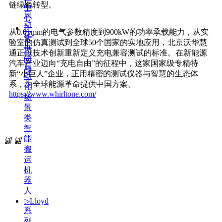
厂
链绿色转型。
中
自
心
动
▷
从0.01mm的电气参数精度到900kW的功率承载能力，从实
化-
常
验室的仿真测试到全球50个国家的实地应用，北京沃华慧
工
见
通正以技术创新重新定义充电兼容测试的标准。在新能源
业
问
汽车产业迈向“充电自由”的征程中，这家国家级专精特
自
题
新“小巨人”企业，正用精密的测试仪器与智慧的生态体
动
系，为全球能源革命提供中国方案。
化
https://www.whirltone.com/
场
景
类
新闻中心
智
能
넳
넲
NEWS
搬
运
机
器
人
▷Lloyd
系
列