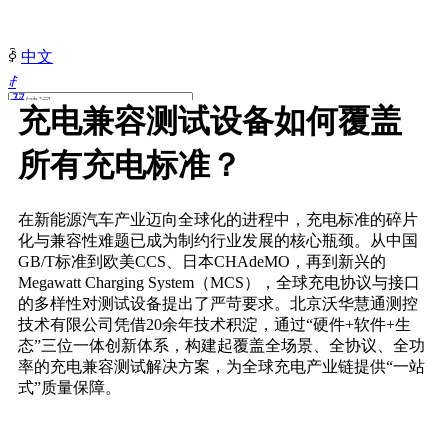
ꀅ
中文
ꄙ
끀
充电兼容测试设备如何覆盖
ꁲ
所有充电标准？
首
页
关
在新能源汽车产业迈向全球化的进程中，充电标准的碎片
于
化与兼容性难题已成为制约行业发展的核心瓶颈。从中国
慧
GB/T标准到欧美CCS、日本CHAdeMO，再到新兴的
通
Megawatt Charging System（MCS），全球充电协议与接口
▷
的多样性对测试设备提出了严苛要求。北京沃华慧通测控
联
技术有限公司凭借20余年技术积淀，通过“硬件+软件+生
系
态”三位一体创新体系，构建起覆盖全场景、全协议、全功
我
率的充电兼容测试解决方案，为全球充电产业链提供“一站
们
式”质量保障。
▷
加
入